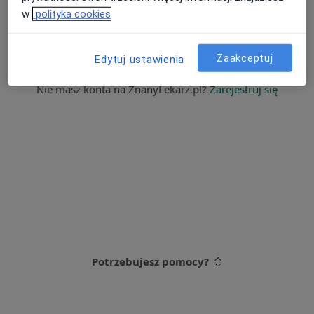
w
polityka cookies
Zaloguj się
Nie pamiętasz hasła?
Zaakceptuj
Edytuj ustawienia
Nie masz konta na ZnanyLekarz.pl?
Zarejestruj się
Potrzebujesz pomocy?