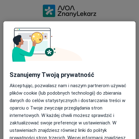
Witamy ponownie
Za pośrednictwem mediów społecz
Kontynuuj z Google
Kontynuuj z Apple
Szanujemy Twoją prywatność
Akceptując, pozwalasz nam i naszym partnerom używać
lub
plików cookie (lub podobnych technologii) do zbierania
Poprzez formularz logowania
danych do celów statystycznych i dostarczania treści w
oparciu o Twoje zwyczaje przeglądania stron
internetowych. W każdej chwili możesz sprawdzić i
zaktualizować swoje preferencje w ustawieniach. W
ustawieniach znajdziesz również linki do polityk
prywatności stron trzecich. Więcej informacji znajdziesz